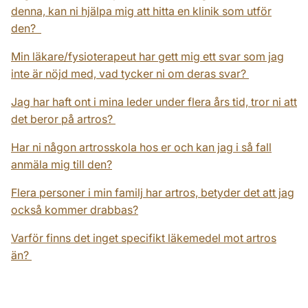
denna, kan ni hjälpa mig att hitta en klinik som utför
den?
Min läkare/fysioterapeut har gett mig ett svar som jag
inte är nöjd med, vad tycker ni om deras svar?
Jag har haft ont i mina leder under flera års tid, tror ni att
det beror på artros?
Har ni någon artrosskola hos er och kan jag i så fall
anmäla mig till den?
Flera personer i min familj har artros, betyder det att jag
också kommer drabbas?
Varför finns det inget specifikt läkemedel mot artros
än?