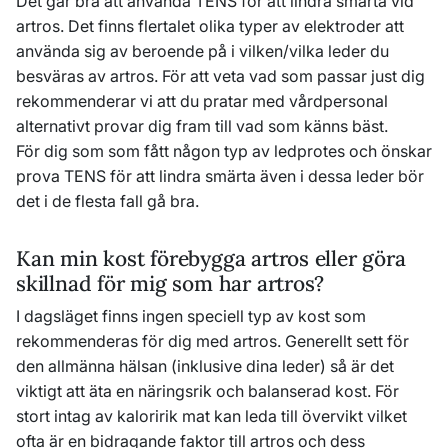
Det går bra att använda TENS för att lindra smärta vid
artros. Det finns flertalet olika typer av elektroder att
använda sig av beroende på i vilken/vilka leder du
besväras av artros. För att veta vad som passar just dig
rekommenderar vi att du pratar med vårdpersonal
alternativt provar dig fram till vad som känns bäst.
För dig som som fått någon typ av ledprotes och önskar
prova TENS för att lindra smärta även i dessa leder bör
det i de flesta fall gå bra.
Kan min kost förebygga artros eller göra
skillnad för mig som har artros?
I dagsläget finns ingen speciell typ av kost som
rekommenderas för dig med artros. Generellt sett för
den allmänna hälsan (inklusive dina leder) så är det
viktigt att äta en näringsrik och balanserad kost. För
stort intag av kaloririk mat kan leda till övervikt vilket
ofta är en bidragande faktor till artros och dess