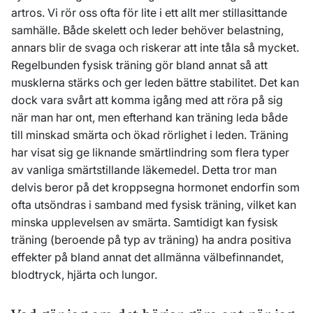
artros. Vi rör oss ofta för lite i ett allt mer stillasittande
samhälle. Både skelett och leder behöver belastning,
annars blir de svaga och riskerar att inte tåla så mycket.
Regelbunden fysisk träning gör bland annat så att
musklerna stärks och ger leden bättre stabilitet. Det kan
dock vara svårt att komma igång med att röra på sig
när man har ont, men efterhand kan träning leda både
till minskad smärta och ökad rörlighet i leden. Träning
har visat sig ge liknande smärtlindring som flera typer
av vanliga smärtstillande läkemedel. Detta tror man
delvis beror på det kroppsegna hormonet endorfin som
ofta utsöndras i samband med fysisk träning, vilket kan
minska upplevelsen av smärta. Samtidigt kan fysisk
träning (beroende på typ av träning) ha andra positiva
effekter på bland annat det allmänna välbefinnandet,
blodtryck, hjärta och lungor.