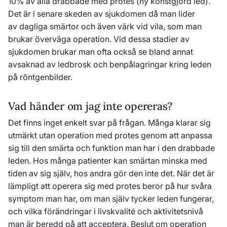
10% av alla drabbade med protes (ny konstgjord led).
Det är i senare skeden av sjukdomen då man lider
av dagliga smärtor och även värk vid vila, som man
brukar överväga operation. Vid dessa stadier av
sjukdomen brukar man ofta också se bland annat
avsaknad av ledbrosk och benpålagringar kring leden
på röntgenbilder.
Vad händer om jag inte opereras?
Det finns inget enkelt svar på frågan. Många klarar sig
utmärkt utan operation med protes genom att anpassa
sig till den smärta och funktion man har i den drabbade
leden. Hos många patienter kan smärtan minska med
tiden av sig själv, hos andra gör den inte det. När det är
lämpligt att operera sig med protes beror på hur svåra
symptom man har, om man själv tycker leden fungerar,
och vilka förändringar i livskvalité och aktivitetsnivå
man är beredd på att acceptera. Beslut om operation