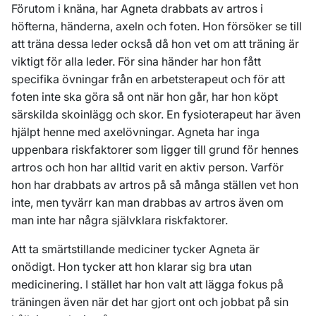
Förutom i knäna, har Agneta drabbats av artros i
höfterna, händerna, axeln och foten. Hon försöker se till
att träna dessa leder också då hon vet om att träning är
viktigt för alla leder. För sina händer har hon fått
specifika övningar från en arbetsterapeut och för att
foten inte ska göra så ont när hon går, har hon köpt
särskilda skoinlägg och skor. En fysioterapeut har även
hjälpt henne med axelövningar. Agneta har inga
uppenbara riskfaktorer som ligger till grund för hennes
artros och hon har alltid varit en aktiv person. Varför
hon har drabbats av artros på så många ställen vet hon
inte, men tyvärr kan man drabbas av artros även om
man inte har några självklara riskfaktorer.
Att ta smärtstillande mediciner tycker Agneta är
onödigt. Hon tycker att hon klarar sig bra utan
medicinering. I stället har hon valt att lägga fokus på
träningen även när det har gjort ont och jobbat på sin