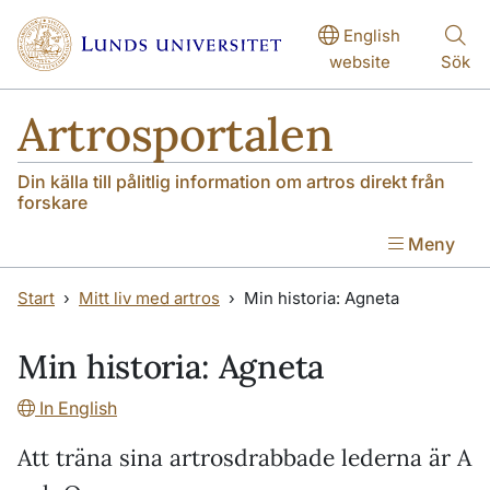
Hoppa till huvudinnehåll
Hoppa till huvudinnehåll
English
website
Sök
Artrosportalen
Din källa till pålitlig information om artros direkt från
forskare
Meny
Start
Mitt liv med artros
Min historia: Agneta
Min historia: Agneta
In English
Att träna sina artrosdrabbade lederna är A