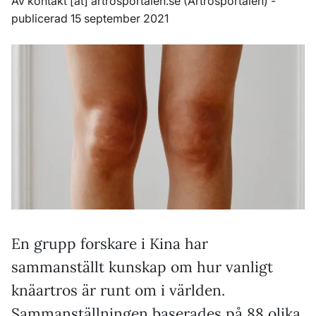
Av
kontakt
[at]
artrosportalen
.
se
(Artrosportalen)
-
publicerad 15 september 2021
En grupp forskare i Kina har
sammanställt kunskap om hur vanligt
knäartros är runt om i världen.
Sammanställningen baserades på 88 olika